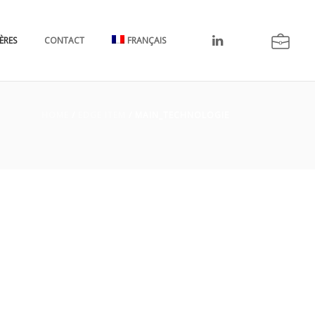
ÈRES
CONTACT
FRANÇAIS
HOME
/
EDGE ITEM
/ MAIN_TECHNOLOGIE