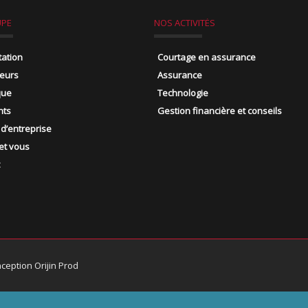
UPE
NOS ACTIVITÉS
tation
Courtage en assurance
leurs
Assurance
que
Technologie
nts
Gestion financière et conseils
 d’entreprise
et vous
ception Orijin Prod